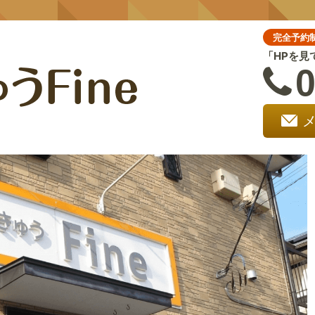
完全予約
「HPを見
0