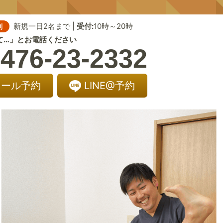
新規一日2名まで |
受付:
10時～20時
制
て…」とお電話ください
476-23-2332
メール予約
LINE@予約